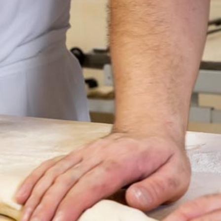
MON COMPTE
MES LISTES
MA COMMANDE
PORTAIL
SUR-MESURE