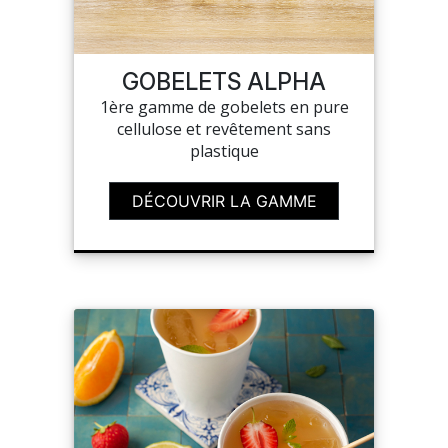
MON COMPTE
GOBELETS ALPHA
1ère gamme de gobelets en pure
MES LISTES
cellulose et revêtement sans
plastique
MA COMMANDE
DÉCOUVRIR LA GAMME
PORTAIL
SUR-MESURE