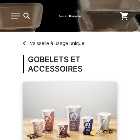
PETIT MATÉRIEL
vaissel
le
à
usage unique
USAGE UNIQUE
GOBELETS ET
ACCESSOIRES
DISTRIBUTION DE REPAS
MARQUES
NOUVEAUTÉS
SAV