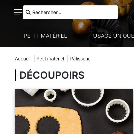
Rechercher...
PETIT MATÉRIEL
USAGE UNIQU
RECHERCHER
accueil
petit matériel
pâtisserie
N FROIDE - LIAISON CHAUDE
VAISSELLE À USAGE UNIQUE
NOS MARQUES
CUISSON
DÉCOUPOIRS
HARIOTS DE MANUTENTION
MARQUES PARTENAIRES
VENTE À EMPORTER
COUTELLERIE
ACCUEIL
BOULANGERIE-PÂTISSERIE
PRÉPARATION
COCKTAILS ET BUFFETS
BOULANGERIE
MON COMPTE