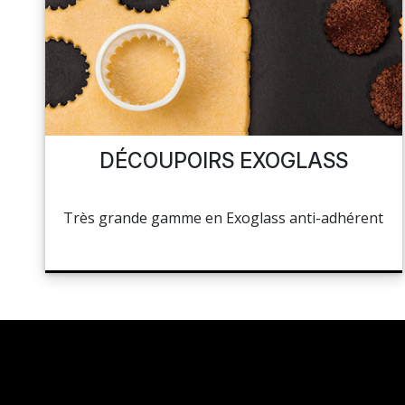
NAPPAGE ET SERVIETTES
PÂTISSERIE
MES LISTES
HOCOLAT, SUCRE ET GLACE
CUISSON ET PRÉPARATION
MA COMMANDE
LA BOUTIQUE
HYGIÈNE
DÉCOUPOIRS EXOGLASS
TOCKAGE ET MANUTENTION
PORTAIL
Très grande gamme en Exoglass anti-adhérent
HYGIÈNE ET ENTRETIEN
RÉSEAUX SOCIAUX
LIBRAIRIE