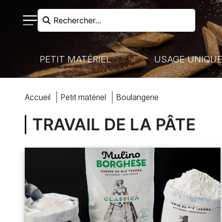
Rechercher...
PETIT MATÉRIEL
USAGE UNIQU
RECHERCHER
accueil
petit matériel
boulangerie
N FROIDE - LIAISON CHAUDE
VAISSELLE À USAGE UNIQUE
NOS MARQUES
CUISSON
TRAVAIL DE LA PÂTE
HARIOTS DE MANUTENTION
MARQUES PARTENAIRES
VENTE À EMPORTER
COUTELLERIE
ACCUEIL
BOULANGERIE-PÂTISSERIE
PRÉPARATION
COCKTAILS ET BUFFETS
BOULANGERIE
MON COMPTE