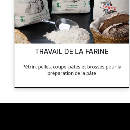
NAPPAGE ET SERVIETTES
PÂTISSERIE
MES LISTES
HOCOLAT, SUCRE ET GLACE
CUISSON ET PRÉPARATION
MA COMMANDE
LA BOUTIQUE
HYGIÈNE
TRAVAIL DE LA FARINE
TOCKAGE ET MANUTENTION
PORTAIL
Pétrin, pelles, coupe-pâtes et brosses pour la
HYGIÈNE ET ENTRETIEN
préparation de la pâte
RÉSEAUX SOCIAUX
LIBRAIRIE