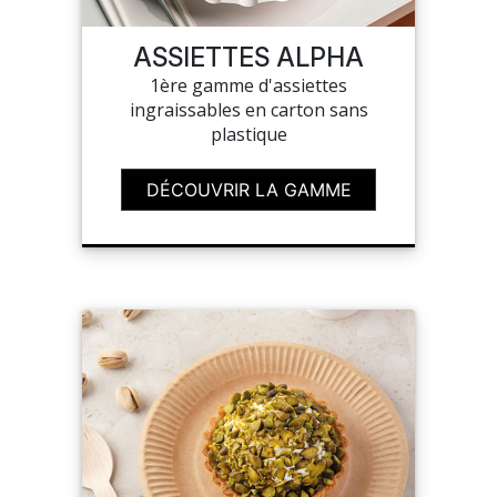
ASSIETTES ALPHA
MON COMPTE
1ère gamme d'assiettes
ingraissables en carton sans
MES LISTES
plastique
MA COMMANDE
DÉCOUVRIR LA GAMME
PORTAIL
SUR-MESURE