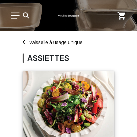
PETIT MATÉRIEL
vaissel
le
à
usage unique
USAGE UNIQUE
ASSIETTES
DISTRIBUTION DE REPAS
MARQUES
NOUVEAUTÉS
SAV