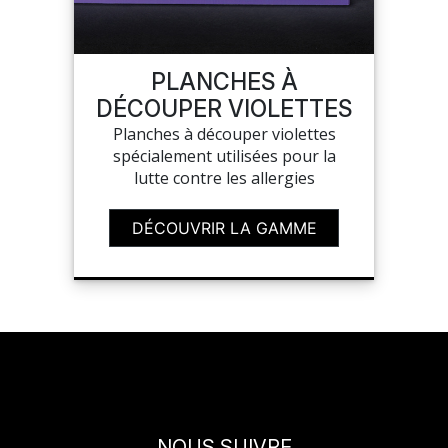
MON COMPTE
PLANCHES À
DÉCOUPER VIOLETTES
MES LISTES
Planches à découper violettes
spécialement utilisées pour la
MA COMMANDE
lutte contre les allergies
DÉCOUVRIR LA GAMME
PORTAIL
SUR-MESURE
NOUS SUIVRE