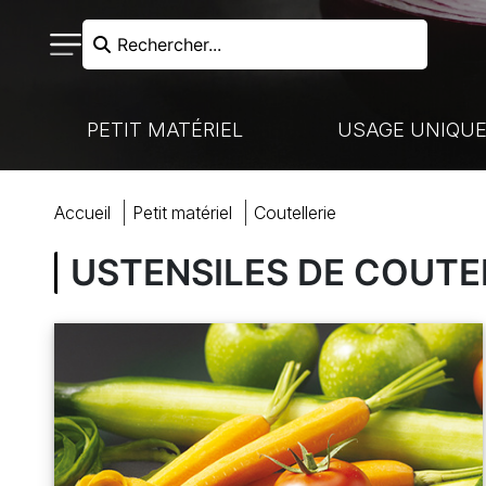
Rechercher...
PETIT MATÉRIEL
USAGE UNIQU
RECHERCHER
accueil
petit matériel
coutellerie
N FROIDE - LIAISON CHAUDE
VAISSELLE À USAGE UNIQUE
NOS MARQUES
CUISSON
USTENSILES DE COUTE
HARIOTS DE MANUTENTION
MARQUES PARTENAIRES
VENTE À EMPORTER
COUTELLERIE
ACCUEIL
BOULANGERIE-PÂTISSERIE
PRÉPARATION
COCKTAILS ET BUFFETS
BOULANGERIE
MON COMPTE