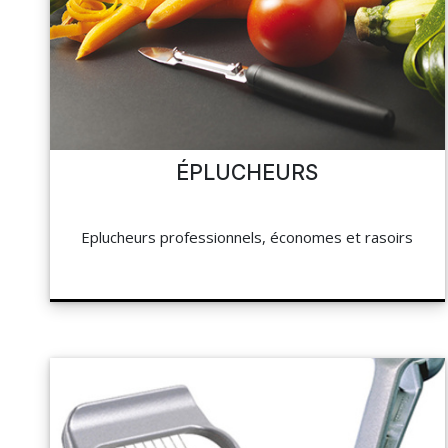
NAPPAGE ET SERVIETTES
PÂTISSERIE
MES LISTES
HOCOLAT, SUCRE ET GLACE
CUISSON ET PRÉPARATION
MA COMMANDE
LA BOUTIQUE
HYGIÈNE
ÉPLUCHEURS
TOCKAGE ET MANUTENTION
PORTAIL
Eplucheurs professionnels, économes et rasoirs
HYGIÈNE ET ENTRETIEN
RÉSEAUX SOCIAUX
LIBRAIRIE