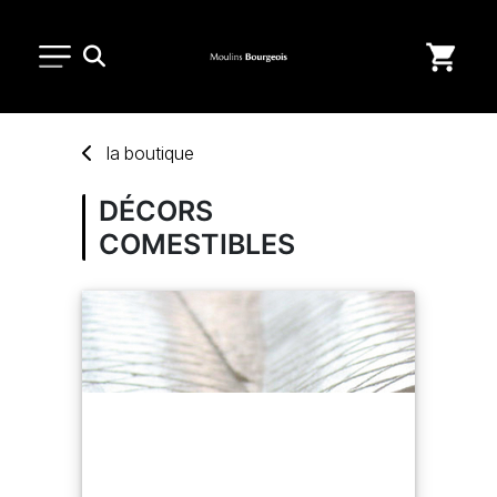
PETIT MATÉRIEL
la
boutique
USAGE UNIQUE
DÉCORS
COMESTIBLES
DISTRIBUTION DE REPAS
MARQUES
NOUVEAUTÉS
SAV