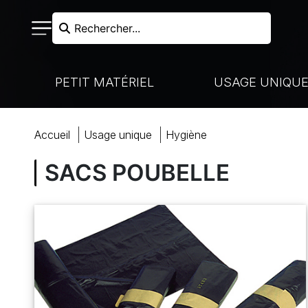
Rechercher...
PETIT MATÉRIEL
USAGE UNIQU
RECHERCHER
accueil
usage unique
hygiène
N FROIDE - LIAISON CHAUDE
VAISSELLE À USAGE UNIQUE
NOS MARQUES
CUISSON
SACS POUBELLE
HARIOTS DE MANUTENTION
MARQUES PARTENAIRES
VENTE À EMPORTER
COUTELLERIE
ACCUEIL
BOULANGERIE-PÂTISSERIE
PRÉPARATION
COCKTAILS ET BUFFETS
BOULANGERIE
MON COMPTE