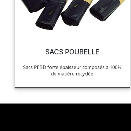
NAPPAGE ET SERVIETTES
PÂTISSERIE
MES LISTES
HOCOLAT, SUCRE ET GLACE
CUISSON ET PRÉPARATION
MA COMMANDE
LA BOUTIQUE
HYGIÈNE
SACS POUBELLE
TOCKAGE ET MANUTENTION
PORTAIL
Sacs PEBD forte épaisseur composés à 100%
HYGIÈNE ET ENTRETIEN
de matière recyclée
RÉSEAUX SOCIAUX
LIBRAIRIE