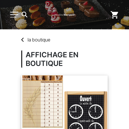
PETIT MATÉRIEL
la
boutique
USAGE UNIQUE
AFFICHAGE EN
BOUTIQUE
DISTRIBUTION DE REPAS
MARQUES
NOUVEAUTÉS
SAV