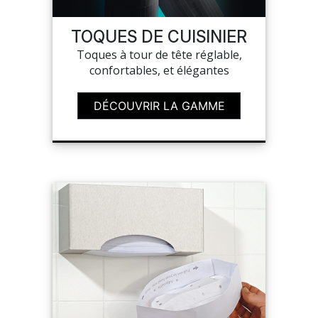
TOQUES DE CUISINIER
MON COMPTE
Toques à tour de tête réglable,
confortables, et élégantes
MES LISTES
DÉCOUVRIR LA GAMME
MA COMMANDE
PORTAIL
SUR-MESURE