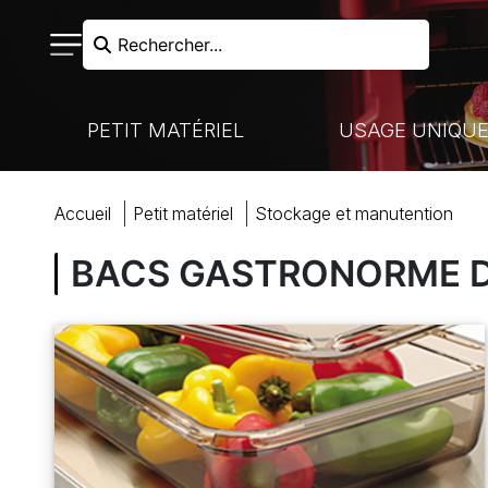
Rechercher...
PETIT MATÉRIEL
USAGE UNIQU
RECHERCHER
accueil
petit matériel
stockage
et
manutention
N FROIDE - LIAISON CHAUDE
VAISSELLE À USAGE UNIQUE
NOS MARQUES
CUISSON
BACS GASTRONORME 
HARIOTS DE MANUTENTION
MARQUES PARTENAIRES
VENTE À EMPORTER
COUTELLERIE
ACCUEIL
BOULANGERIE-PÂTISSERIE
PRÉPARATION
COCKTAILS ET BUFFETS
BOULANGERIE
MON COMPTE