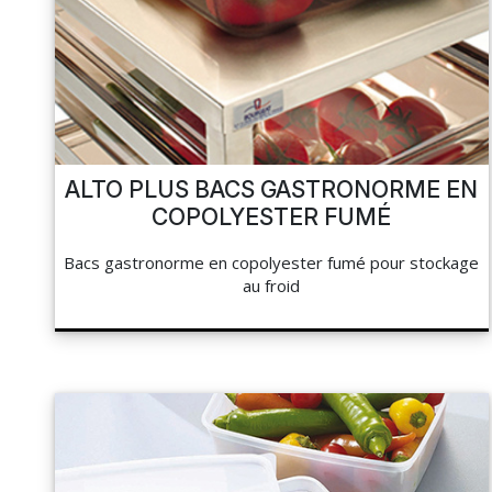
NAPPAGE ET SERVIETTES
PÂTISSERIE
MES LISTES
HOCOLAT, SUCRE ET GLACE
CUISSON ET PRÉPARATION
MA COMMANDE
LA BOUTIQUE
HYGIÈNE
ALTO PLUS BACS GASTRONORME EN
TOCKAGE ET MANUTENTION
COPOLYESTER FUMÉ
PORTAIL
Bacs gastronorme en copolyester fumé pour stockage
HYGIÈNE ET ENTRETIEN
au froid
RÉSEAUX SOCIAUX
LIBRAIRIE