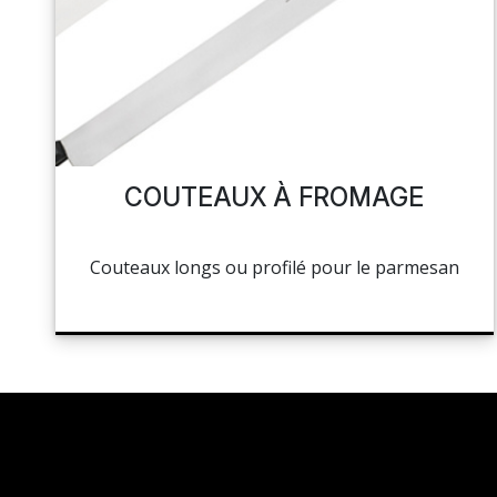
NAPPAGE ET SERVIETTES
PÂTISSERIE
MES LISTES
HOCOLAT, SUCRE ET GLACE
CUISSON ET PRÉPARATION
MA COMMANDE
LA BOUTIQUE
HYGIÈNE
COUTEAUX À FROMAGE
TOCKAGE ET MANUTENTION
PORTAIL
Couteaux longs ou profilé pour le parmesan
HYGIÈNE ET ENTRETIEN
RÉSEAUX SOCIAUX
LIBRAIRIE