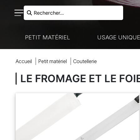
Rechercher...
PETIT MATÉRIEL
USAGE UNIQU
RECHERCHER
accueil
petit matériel
coutellerie
N FROIDE - LIAISON CHAUDE
VAISSELLE À USAGE UNIQUE
NOS MARQUES
CUISSON
LE FROMAGE ET LE FOI
HARIOTS DE MANUTENTION
MARQUES PARTENAIRES
VENTE À EMPORTER
COUTELLERIE
ACCUEIL
BOULANGERIE-PÂTISSERIE
PRÉPARATION
COCKTAILS ET BUFFETS
BOULANGERIE
MON COMPTE