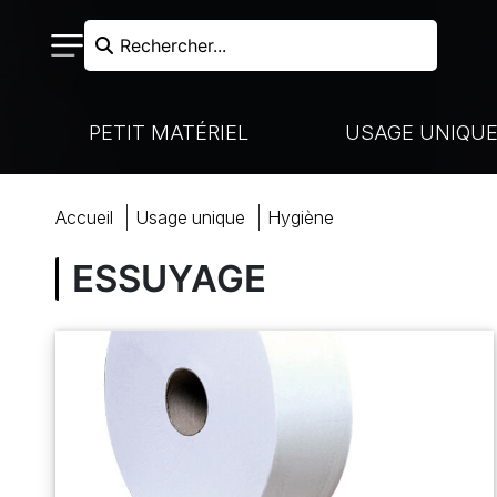
Rechercher...
PETIT MATÉRIEL
USAGE UNIQU
RECHERCHER
accueil
usage unique
hygiène
N FROIDE - LIAISON CHAUDE
VAISSELLE À USAGE UNIQUE
NOS MARQUES
CUISSON
ESSUYAGE
HARIOTS DE MANUTENTION
MARQUES PARTENAIRES
VENTE À EMPORTER
COUTELLERIE
ACCUEIL
BOULANGERIE-PÂTISSERIE
PRÉPARATION
COCKTAILS ET BUFFETS
BOULANGERIE
MON COMPTE