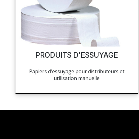
NAPPAGE ET SERVIETTES
PÂTISSERIE
MES LISTES
HOCOLAT, SUCRE ET GLACE
CUISSON ET PRÉPARATION
MA COMMANDE
LA BOUTIQUE
HYGIÈNE
PRODUITS D'ESSUYAGE
TOCKAGE ET MANUTENTION
PORTAIL
Papiers d'essuyage pour distributeurs et
HYGIÈNE ET ENTRETIEN
utilisation manuelle
RÉSEAUX SOCIAUX
LIBRAIRIE