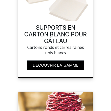
MON COMPTE
SUPPORTS EN
MES LISTES
CARTON BLANC POUR
GÂTEAU
MA COMMANDE
Cartons ronds et carrés rainés
unis blancs
DÉCOUVRIR LA GAMME
PORTAIL
SUR-MESURE