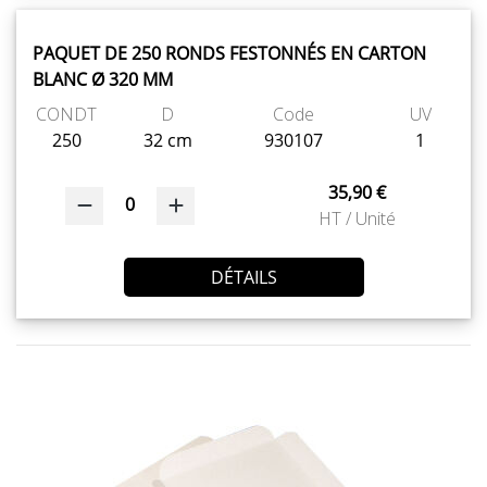
PAQUET DE 250 RONDS FESTONNÉS EN CARTON
BLANC Ø 320 MM
CONDT
D
Code
UV
250
32 cm
930107
1
35,90 €
0
HT / Unité
DÉTAILS