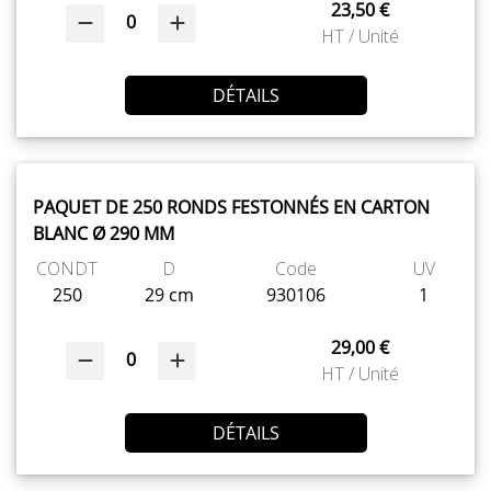
23,50 €
0
HT / Unité
DÉTAILS
PAQUET DE 250 RONDS FESTONNÉS EN CARTON
BLANC Ø 290 MM
CONDT
D
Code
UV
250
29 cm
930106
1
29,00 €
0
HT / Unité
DÉTAILS