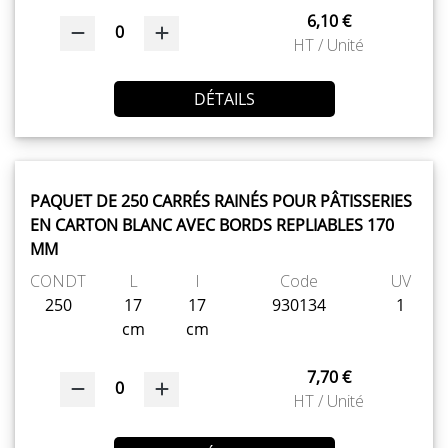
6,10 €
0
HT / Unité
DÉTAILS
PAQUET DE 250 CARRÉS RAINÉS POUR PÂTISSERIES
EN CARTON BLANC AVEC BORDS REPLIABLES 170
MM
CONDT
L
l
Code
UV
250
17
17
930134
1
cm
cm
7,70 €
0
HT / Unité