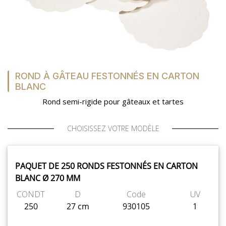
MON COMPTE
MES LISTES
ROND À GÂTEAU FESTONNÉS EN CARTON
MA COMMANDE
BLANC
Rond semi-rigide pour gâteaux et tartes
CHOISISSEZ VOTRE MODÈLE
PORTAIL
PAQUET DE 250 RONDS FESTONNÉS EN CARTON
BLANC Ø 270 MM
SUR-MESURE
CONDT
D
Code
UV
250
27 cm
930105
1