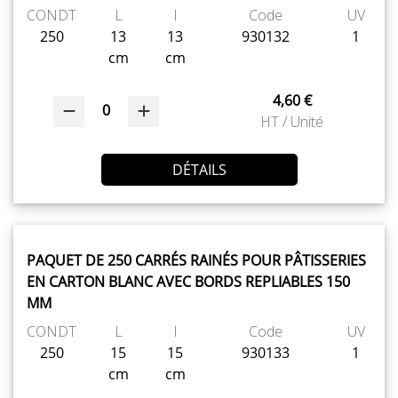
CONDT
L
l
Code
UV
250
13
13
930132
1
cm
cm
4,60 €
0
HT / Unité
DÉTAILS
PAQUET DE 250 CARRÉS RAINÉS POUR PÂTISSERIES
EN CARTON BLANC AVEC BORDS REPLIABLES 150
MM
CONDT
L
l
Code
UV
250
15
15
930133
1
cm
cm