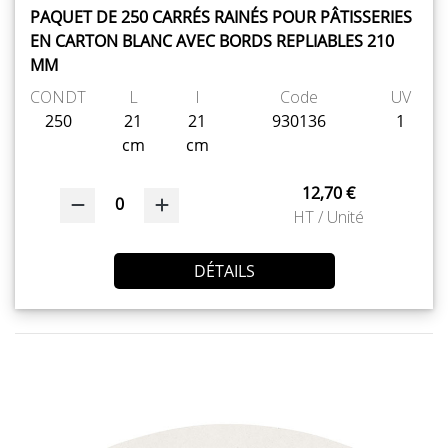
PAQUET DE 250 CARRÉS RAINÉS POUR PÂTISSERIES
EN CARTON BLANC AVEC BORDS REPLIABLES 210
MM
CONDT
L
l
Code
UV
250
21
21
930136
1
cm
cm
12,70 €
0
HT / Unité
DÉTAILS