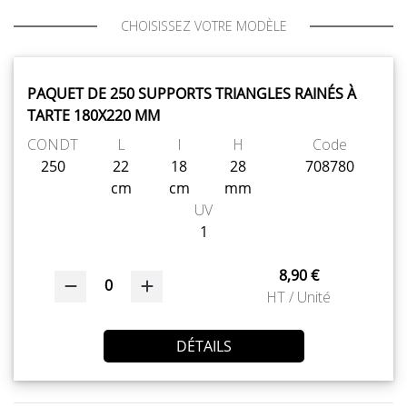
CHOISISSEZ VOTRE MODÈLE
PAQUET DE 250 SUPPORTS TRIANGLES RAINÉS À
TARTE 180X220 MM
CONDT
L
l
H
Code
250
22
18
28
708780
cm
cm
mm
UV
1
8,90 €
0
HT / Unité
DÉTAILS