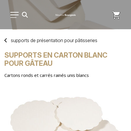
PETIT MATÉRIEL
supports
de
présentation
pour
pâtisseries
USAGE UNIQUE
SUPPORTS EN CARTON BLANC
POUR GÂTEAU
DISTRIBUTION DE REPAS
Cartons ronds et carrés rainés unis blancs
MARQUES
NOUVEAUTÉS
SAV