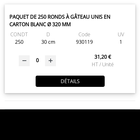
PAQUET DE 250 RONDS À GÂTEAU UNIS EN
CARTON BLANC Ø 320 MM
CONDT
D
Code
UV
250
30 cm
930119
1
31,20 €
0
HT / Unité
DÉTAILS