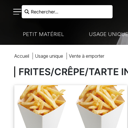
Rechercher...
PETIT MATÉRIEL
USAGE UNIQU
RECHERCHER
accueil
usage unique
vente
à
emporter
N FROIDE - LIAISON CHAUDE
VAISSELLE À USAGE UNIQUE
NOS MARQUES
CUISSON
FRITES/CRÊPE/TARTE I
HARIOTS DE MANUTENTION
MARQUES PARTENAIRES
VENTE À EMPORTER
COUTELLERIE
ACCUEIL
BOULANGERIE-PÂTISSERIE
PRÉPARATION
COCKTAILS ET BUFFETS
BOULANGERIE
MON COMPTE