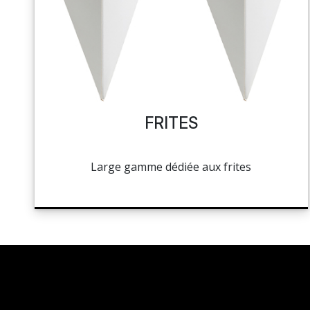
NAPPAGE ET SERVIETTES
PÂTISSERIE
MES LISTES
HOCOLAT, SUCRE ET GLACE
CUISSON ET PRÉPARATION
MA COMMANDE
LA BOUTIQUE
HYGIÈNE
FRITES
TOCKAGE ET MANUTENTION
PORTAIL
Large gamme dédiée aux frites
HYGIÈNE ET ENTRETIEN
RÉSEAUX SOCIAUX
LIBRAIRIE