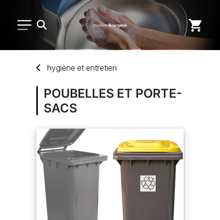
PETIT MATÉRIEL
hygiène
et
entretien
USAGE UNIQUE
POUBELLES ET PORTE-
SACS
DISTRIBUTION DE REPAS
MARQUES
NOUVEAUTÉS
SAV