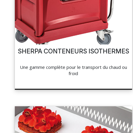
NAPPAGE ET SERVIETTES
PÂTISSERIE
MES LISTES
HOCOLAT, SUCRE ET GLACE
CUISSON ET PRÉPARATION
MA COMMANDE
LA BOUTIQUE
HYGIÈNE
SHERPA CONTENEURS ISOTHERMES
TOCKAGE ET MANUTENTION
PORTAIL
Une gamme complète pour le transport du chaud ou
HYGIÈNE ET ENTRETIEN
froid
RÉSEAUX SOCIAUX
LIBRAIRIE