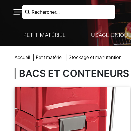
Rechercher...
PETIT MATÉRIEL
USAGE UNIQU
RECHERCHER
accueil
petit matériel
stockage
et
manutention
N FROIDE - LIAISON CHAUDE
VAISSELLE À USAGE UNIQUE
NOS MARQUES
CUISSON
BACS ET CONTENEURS
HARIOTS DE MANUTENTION
MARQUES PARTENAIRES
VENTE À EMPORTER
COUTELLERIE
ACCUEIL
BOULANGERIE-PÂTISSERIE
PRÉPARATION
COCKTAILS ET BUFFETS
BOULANGERIE
MON COMPTE