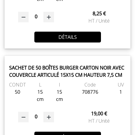
8,25 €
0
HT / Unité
DÉTAILS
SACHET DE 50 BOÎTES BURGER CARTON NOIR AVEC
COUVERCLE ARTICULÉ 15X15 CM HAUTEUR 7,5 CM
CONDT
L
l
Code
UV
50
15
15
708776
1
cm
cm
19,00 €
0
HT / Unité