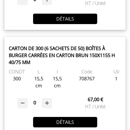
HT / Unité
DÉTAILS
CARTON DE 300 (6 SACHETS DE 50) BOÎTES À
BURGER CARRÉES EN CARTON BRUN 150X1155 H
40/75 MM
CONDT
L
l
Code
UV
300
15,5
15,5
708767
1
cm
cm
67,00 €
0
HT / Unité
DÉTAILS