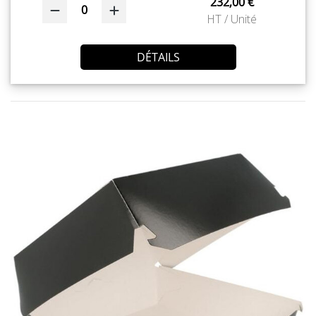
232,00 €
0
HT / Unité
DÉTAILS