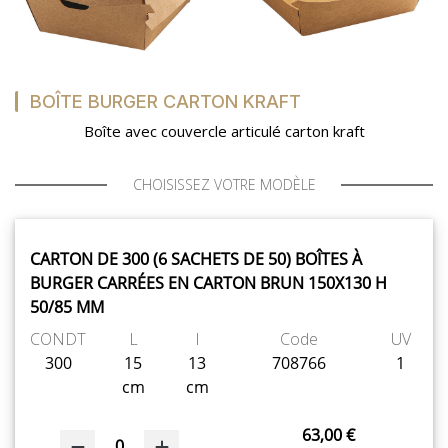
MON COMPTE
BOÎTE BURGER CARTON KRAFT
MES LISTES
Boîte avec couvercle articulé carton kraft
MA COMMANDE
CHOISISSEZ VOTRE MODÈLE
CARTON DE 300 (6 SACHETS DE 50) BOÎTES À
BURGER CARRÉES EN CARTON BRUN 150X130 H
PORTAIL
50/85 MM
CONDT
L
l
Code
UV
300
15
13
708766
1
SUR-MESURE
cm
cm
63,00 €
0