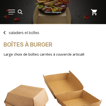
PETIT MATÉRIEL
saladiers
et
boîtes
USAGE UNIQUE
BOÎTES À BURGER
Large choix de boîtes carrées à couvercle articulé
DISTRIBUTION DE REPAS
MARQUES
NOUVEAUTÉS
SAV