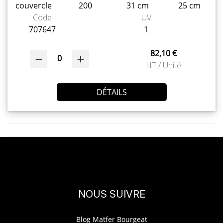
couvercle
200
31 cm
25 cm
Code
UV
707647
1
82,10 €
0
HT / Unité
DÉTAILS
NOUS SUIVRE
Blog Matfer Bourgeat