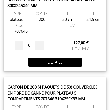
300X245X40 MM
TYPE
CONDT
L
l
plateau
200
30 cm
24,5 cm
Code
UV
707646
1
127,00 €
0
HT / Unité
DÉTAILS
CARTON DE 200 (4 PAQUETS DE 50) COUVERCLES
EN FIBRE DE CANNE POUR PLATEAU 5
COMPARTIMENTS 707646 310X250X33 MM
TYPE
CONDT
L
l