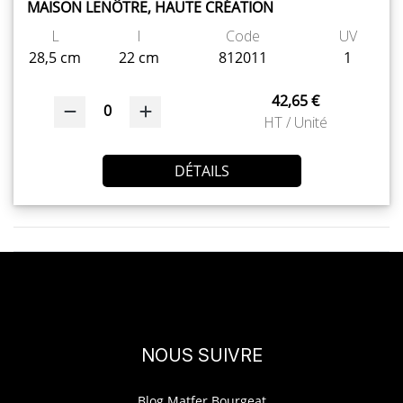
MAISON LENÔTRE, HAUTE CRÉATION
L
l
Code
UV
28,5 cm
22 cm
812011
1
42,65 €
0
HT / Unité
DÉTAILS
NOUS SUIVRE
Blog Matfer Bourgeat