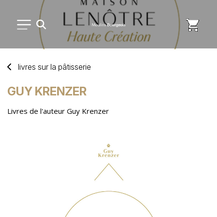
PETIT MATÉRIEL
livres sur
la
pâtisserie
USAGE UNIQUE
GUY KRENZER
Livres de l'auteur Guy Krenzer
DISTRIBUTION DE REPAS
MARQUES
NOUVEAUTÉS
SAV