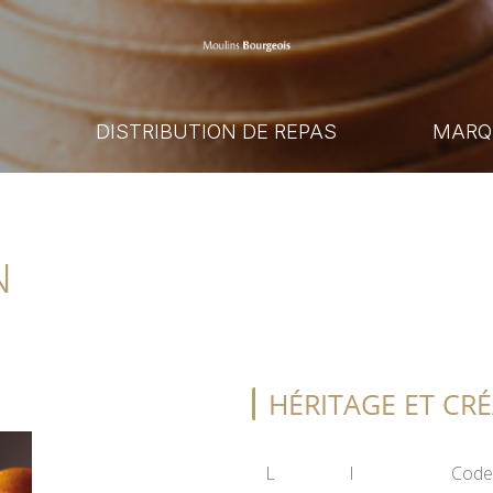
E
DISTRIBUTION DE REPAS
MARQ
N
HÉRITAGE ET CR
L
l
Code