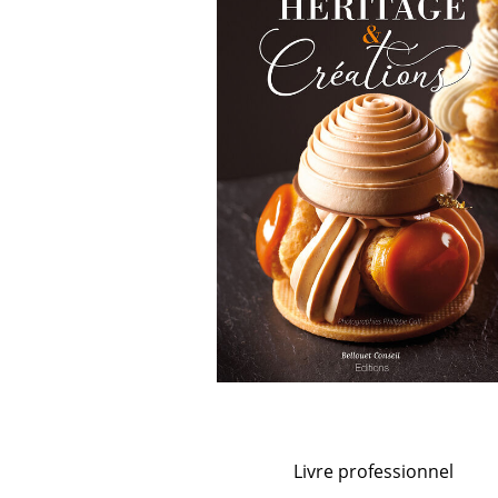
NAPPAGE ET SERVIETTES
PÂTISSERIE
MES LISTES
HOCOLAT, SUCRE ET GLACE
CUISSON ET PRÉPARATION
MA COMMANDE
LA BOUTIQUE
HYGIÈNE
TOCKAGE ET MANUTENTION
PORTAIL
HYGIÈNE ET ENTRETIEN
RÉSEAUX SOCIAUX
LIBRAIRIE
Livre professionnel