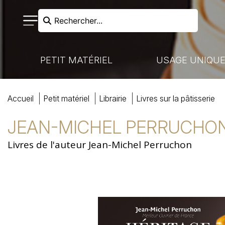
Rechercher...
PETIT MATÉRIEL
USAGE UNIQU
RECHERCHER
accueil
petit matériel
librairie
livres sur
la
pâtisserie
N FROIDE - LIAISON CHAUDE
VAISSELLE À USAGE UNIQUE
NOS MARQUES
CUISSON
JEAN-MICHEL PERRUCHO
Livres de l'auteur Jean-Michel Perruchon
HARIOTS DE MANUTENTION
MARQUES PARTENAIRES
VENTE À EMPORTER
COUTELLERIE
ACCUEIL
BOULANGERIE-PÂTISSERIE
PRÉPARATION
COCKTAILS ET BUFFETS
BOULANGERIE
MON COMPTE