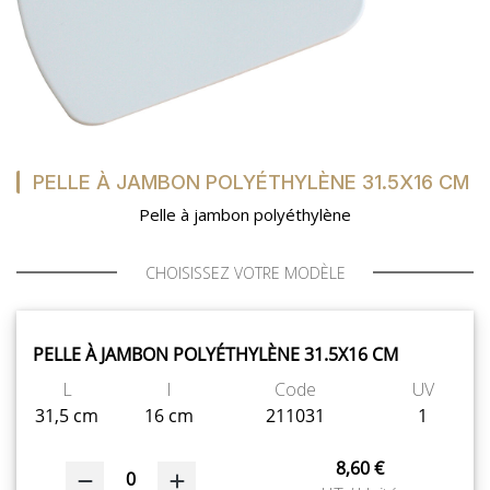
MON COMPTE
MES LISTES
PELLE À JAMBON POLYÉTHYLÈNE 31.5X16 CM
MA COMMANDE
Pelle à jambon polyéthylène
CHOISISSEZ VOTRE MODÈLE
PORTAIL
PELLE À JAMBON POLYÉTHYLÈNE 31.5X16 CM
L
l
Code
UV
SUR-MESURE
31,5 cm
16 cm
211031
1
8,60 €
0