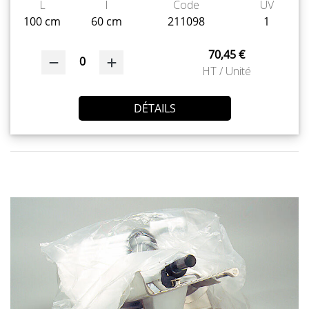
L
l
Code
UV
100 cm
60 cm
211098
1
70,45 €
0
HT / Unité
DÉTAILS