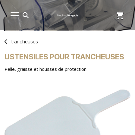
PETIT MATÉRIEL
trancheuses
USAGE UNIQUE
USTENSILES POUR TRANCHEUSES
Pelle, graisse et housses de protection
DISTRIBUTION DE REPAS
MARQUES
NOUVEAUTÉS
SAV