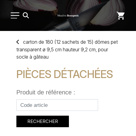
PETIT MATÉRIEL
carton
de
180 (12 sachets
de
15) dômes p
et
transparent ø 9,5 cm hauteur 9,2 cm,
pour
USAGE UNIQUE
soc
le
à
gâteau
PIÈCES DÉTACHÉES
DISTRIBUTION DE REPAS
MARQUES
Produit de référence :
NOUVEAUTÉS
RECHERCHER
SAV