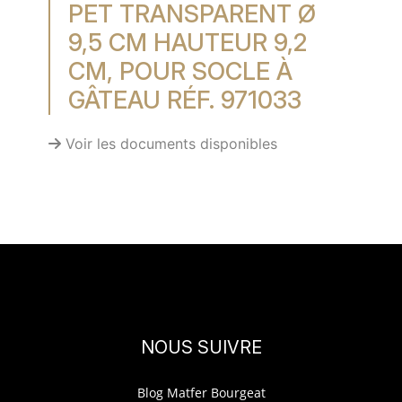
PET TRANSPARENT Ø
9,5 CM HAUTEUR 9,2
CM, POUR SOCLE À
GÂTEAU RÉF. 971033
Voir les documents disponibles
NOUS SUIVRE
Blog Matfer Bourgeat